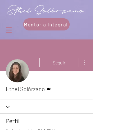
Mentoría Integral
Más acciones
Seguir
Administrador
Ethel Solórzano
Perfil