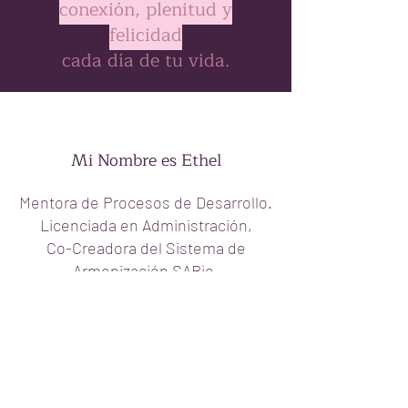
conexión, plenitud y
felicidad
cada día de tu vida.
Mi Nombre es Ethel
Mentora de Procesos de Desarrollo.
Licenciada en Administración,
Co-Creadora del Sistema de
Armonización SABio,
Maestra de Meditación,
Decodificadora Biológica.
Te traigo la riqueza de cada
aprendizaje para que vos lo puedas
aplicar
.