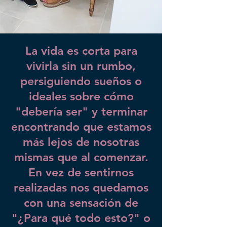
La vida es corta para
vivirla sin un rumbo,
persiguiendo sueños o
ideales sobre cómo
"debería ser" y terminar
encontrando que estamos
más lejos de nosotras
mismas que al comenzar.
En vez de sentirnos
realizadas nos quedamos
con una sensación de
"¿Para qué todo esto?" o