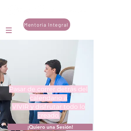
Mentoría Integral
Pasar de correr detrás del
calendario a
VIVIR y disfrutar todo lo
creado.
¡Quiero una Sesión!