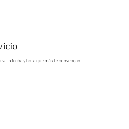
SER PLENA en las Relaciones
DecodificandoME SE
icio
erva la fecha y hora que más te convengan